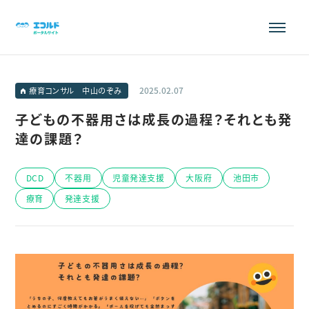
2025.02.07
療育コンサル 中山のぞみ
子どもの不器用さは成長の過程？それとも発
達の課題？
DCD
不器用
児童発達支援
大阪府
池田市
療育
発達支援