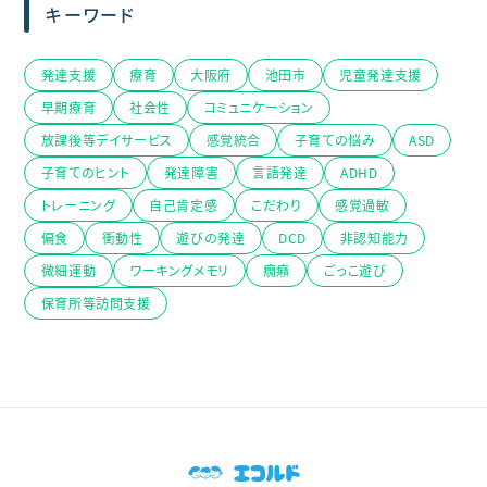
キーワード
発達支援
療育
大阪府
池田市
児童発達支援
早期療育
社会性
コミュニケーション
放課後等デイサービス
感覚統合
子育ての悩み
ASD
子育てのヒント
発達障害
言語発達
ADHD
トレーニング
自己肯定感
こだわり
感覚過敏
偏食
衝動性
遊びの発達
DCD
非認知能力
微細運動
ワーキングメモリ
癇癪
ごっこ遊び
保育所等訪問支援