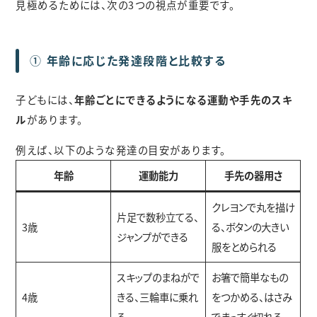
見極めるためには、次の3つの視点が重要です。
①
年齢に応じた発達段階と比較する
子どもには、
年齢ごとにできるようになる運動や手先のスキ
ル
があります。
例えば、以下のような発達の目安があります。
年齢
運動能力
手先の器用さ
クレヨンで丸を描け
片足で数秒立てる、
3歳
る、ボタンの大きい
ジャンプができる
服をとめられる
スキップのまねがで
お箸で簡単なもの
4歳
きる、三輪車に乗れ
をつかめる、はさみ
る
でまっすぐ切れる