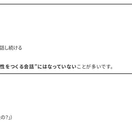
を話し続ける
係性をつくる会話”にはなっていない
ことが多いです。
の？」）