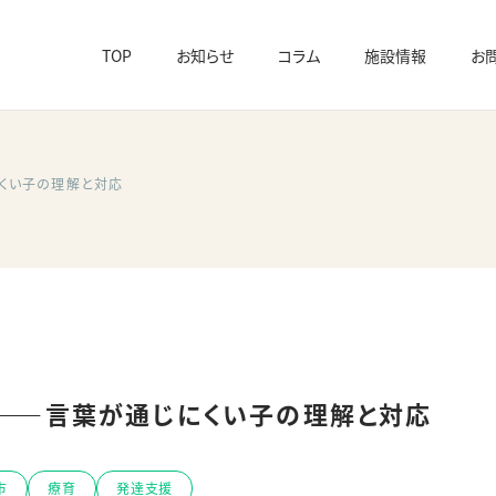
TOP
お知らせ
コラム
施設情報
お
にくい子の理解と対応
”——言葉が通じにくい子の理解と対応
市
療育
発達支援