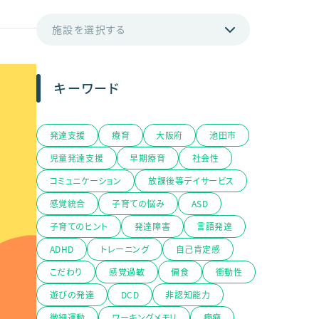
キーワード
発達支援
療育
大阪府
池田市
児童発達支援
早期療育
社会性
コミュニケーション
放課後等デイサービス
感覚統合
子育ての悩み
ASD
子育てのヒント
発達障害
言語発達
ADHD
トレーニング
自己肯定感
こだわり
感覚過敏
偏食
衝動性
遊びの発達
DCD
非認知能力
微細運動
ワーキングメモリ
癇癪