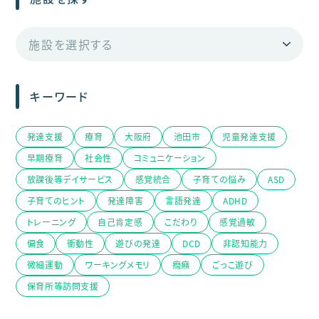
キーワード
発達支援
療育
大阪府
池田市
児童発達支援
早期療育
社会性
コミュニケーション
放課後等デイサービス
感覚統合
子育ての悩み
ASD
子育てのヒント
発達障害
言語発達
ADHD
トレーニング
自己肯定感
こだわり
感覚過敏
偏食
衝動性
遊びの発達
DCD
非認知能力
微細運動
ワーキングメモリ
癇癪
ごっこ遊び
保育所等訪問支援