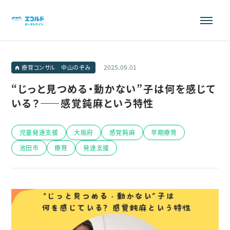
2025.09.01
療育コンサル 中山のぞみ
“じっと見つめる・動かない”子は何を感じて
いる？——感覚鈍麻という特性
児童発達支援
大阪府
感覚鈍麻
早期療育
池田市
療育
発達支援