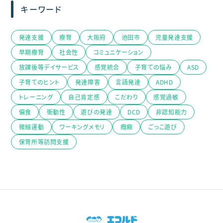
キーワード
発達支援
療育
大阪府
池田市
児童発達支援
早期療育
社会性
コミュニケーション
放課後等デイサービス
感覚統合
子育ての悩み
ASD
子育てのヒント
発達障害
言語発達
ADHD
トレーニング
自己肯定感
こだわり
感覚過敏
偏食
衝動性
遊びの発達
DCD
非認知能力
微細運動
ワーキングメモリ
癇癪
ごっこ遊び
保育所等訪問支援