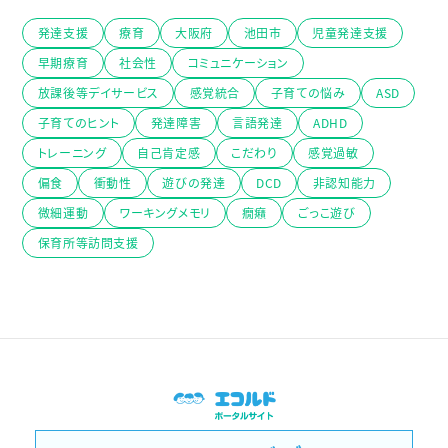
発達支援
療育
大阪府
池田市
児童発達支援
早期療育
社会性
コミュニケーション
放課後等デイサービス
感覚統合
子育ての悩み
ASD
子育てのヒント
発達障害
言語発達
ADHD
トレーニング
自己肯定感
こだわり
感覚過敏
偏食
衝動性
遊びの発達
DCD
非認知能力
微細運動
ワーキングメモリ
癇癪
ごっこ遊び
保育所等訪問支援