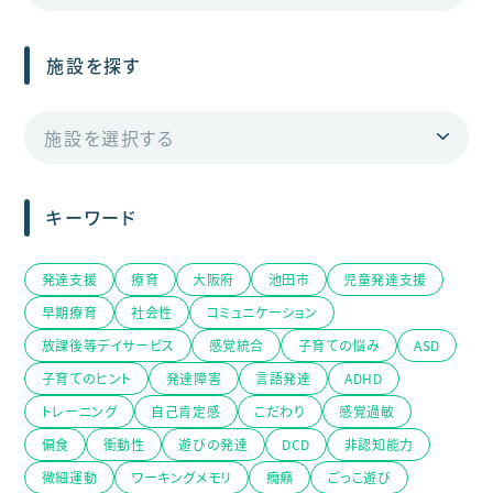
施設を探す
キーワード
発達支援
療育
大阪府
池田市
児童発達支援
早期療育
社会性
コミュニケーション
放課後等デイサービス
感覚統合
子育ての悩み
ASD
子育てのヒント
発達障害
言語発達
ADHD
トレーニング
自己肯定感
こだわり
感覚過敏
偏食
衝動性
遊びの発達
DCD
非認知能力
微細運動
ワーキングメモリ
癇癪
ごっこ遊び