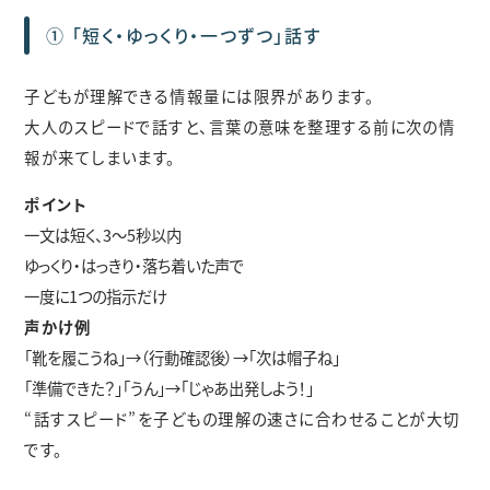
① 「短く・ゆっくり・一つずつ」話す
子どもが理解できる情報量には限界があります。
大人のスピードで話すと、言葉の意味を整理する前に次の情
報が来てしまいます。
ポイント
一文は短く、3〜5秒以内
ゆっくり・はっきり・落ち着いた声で
一度に1つの指示だけ
声かけ例
「靴を履こうね」→（行動確認後）→「次は帽子ね」
「準備できた？」「うん」→「じゃあ出発しよう！」
“話すスピード”を子どもの理解の速さに合わせることが大切
です。